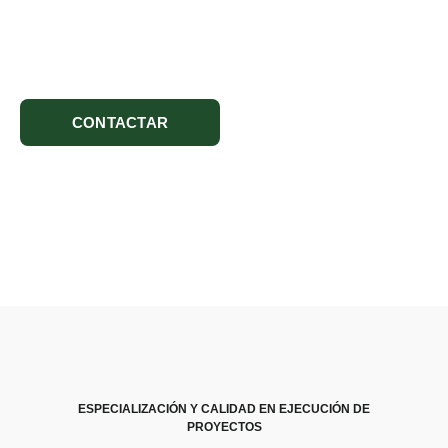
Instalación, reparación y cristal a medida en Madrid y
alrededores. Presupuesto sin compromiso
CONTACTAR
VER TRABAJOS
ESPECIALIZACIÓN Y CALIDAD EN EJECUCIÓN DE
PROYECTOS